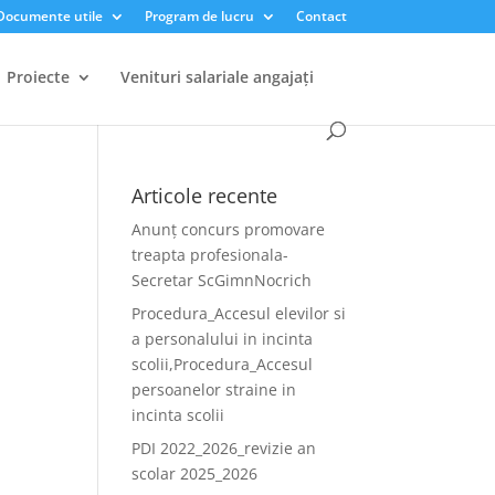
Documente utile
Program de lucru
Contact
Proiecte
Venituri salariale angajați
Articole recente
Anunț concurs promovare
treapta profesionala-
Secretar ScGimnNocrich
Procedura_Accesul elevilor si
a personalului in incinta
scolii,Procedura_Accesul
persoanelor straine in
incinta scolii
PDI 2022_2026_revizie an
scolar 2025_2026