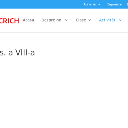
Galerie
Rapoarte
Acasa
Despre noi
Clase
Activități
. a VIII-a