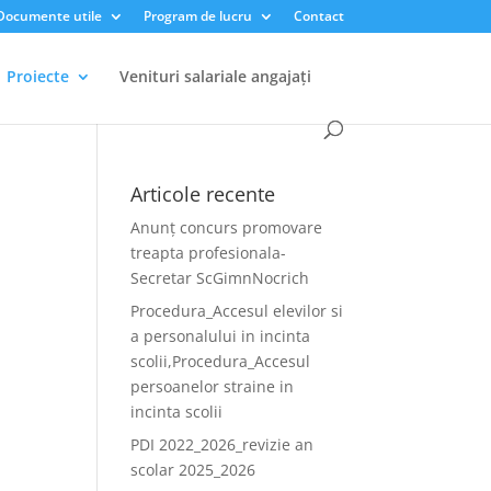
Documente utile
Program de lucru
Contact
Proiecte
Venituri salariale angajați
Articole recente
Anunț concurs promovare
treapta profesionala-
Secretar ScGimnNocrich
Procedura_Accesul elevilor si
a personalului in incinta
scolii,Procedura_Accesul
persoanelor straine in
incinta scolii
PDI 2022_2026_revizie an
scolar 2025_2026