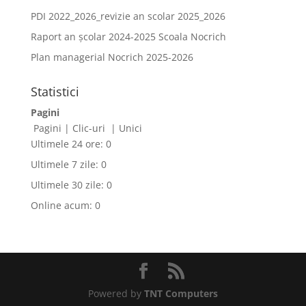
PDI 2022_2026_revizie an scolar 2025_2026
Raport an școlar 2024-2025 Scoala Nocrich
Plan managerial Nocrich 2025-2026
Statistici
Pagini
Pagini
|
Clic-uri
|
Unici
Ultimele 24 ore:
0
Ultimele 7 zile:
0
Ultimele 30 zile:
0
Online acum: 0
Powered by
TNT Computers